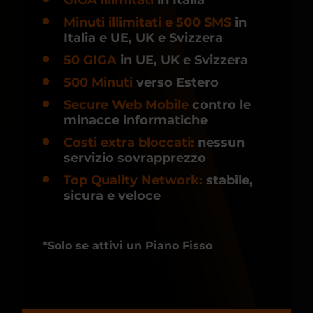
GIGA illimitati
in Italia
Minuti illimitati e 500 SMS
in
Italia e UE, UK e Svizzera
50 GIGA
in UE, UK e Svizzera
500 Minuti
verso Estero
Secure Web Mobile
contro le
minacce informatiche
Costi extra bloccati:
nessun
servizio sovrapprezzo
Top Quality Network:
stabile,
sicura e veloce
*Solo se attivi un Piano Fisso