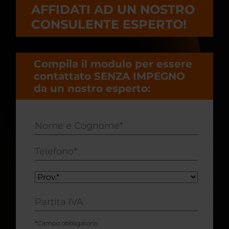
AFFIDATI AD UN NOSTRO
CONSULENTE ESPERTO!
Compila il modulo per essere
contattato SENZA IMPEGNO
da un nostro esperto:
Nome
e
Cognome*
Telefono*
Prov.*
Partita
IVA
*Campo obbligatorio