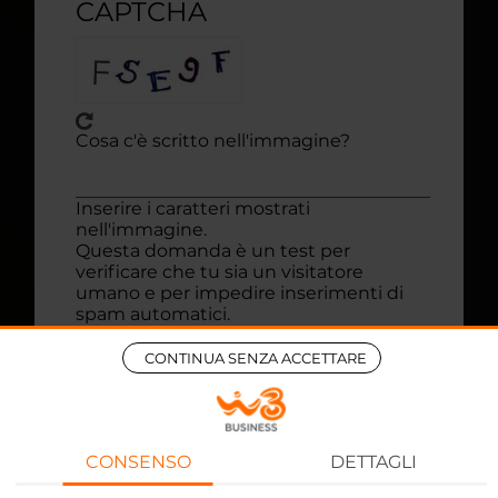
CAPTCHA
Cosa c'è scritto nell'immagine?
Inserire i caratteri mostrati
nell'immagine.
Questa domanda è un test per
verificare che tu sia un visitatore
umano e per impedire inserimenti di
spam automatici.
CONTINUA SENZA ACCETTARE
* Dichiaro di avera preso visione
dell'
informativa sul trattamento dei dati
personali ai sensi dell'art.13 del
Regolamento (UE) 2016/679
ed autorizzo
Wind TRE al trattamento dei miei dati
CONSENSO
DETTAGLI
personali per le finalità ivi indicate.