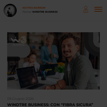
Salta
al
MATTEO BARISON
contenuto
Partner
WINDTRE BUSINESS
principale
NAVIGAZIONE
PRINCIPALE
09 Giugno 2026
WINDTRE BUSINESS: CON “FIBRA SICURA”