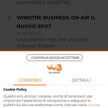
sostenibilità WINDTRE.
WINDTRE BUSINESS: ON AIR IL
NUOVO SPOT
19 Aprile 2021
Una grande rete che unisce le
imprese italiane
CONTINUA SENZA ACCETTARE
WINDTRE BUSINESS TORNA IN
TV CON LE AZIENDE PARTNER
PROTAGONISTE
CONSENSO
DETTAGLI
13 Febbraio 2023
Cookie Policy
WINDTRE BUSINESS TORNA IN TV
Questo sito utilizza i cookies, anche di terze parti, per
CON LE AZIENDE PARTNER
migliorare l’esperienza di navigazione e adeguare le
PROTAGONISTE
pubblicità alle tue preferenze come indicato nella
cookies