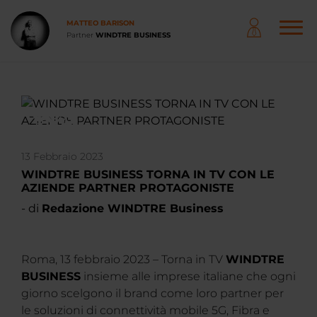
Salta
al
MATTEO BARISON
contenuto
Partner
WINDTRE BUSINESS
principale
NAVIGAZIONE
PRINCIPALE
13 Febbraio 2023
WINDTRE BUSINESS TORNA IN TV CON LE
AZIENDE PARTNER PROTAGONISTE
- di
Redazione WINDTRE Business
Roma, 13 febbraio 2023 – Torna in TV
WINDTRE
BUSINESS
insieme alle imprese italiane che ogni
giorno scelgono il brand come loro partner per
le soluzioni di connettività mobile 5G, Fibra e