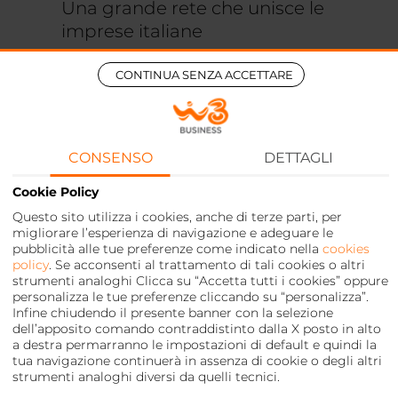
Una grande rete che unisce le
imprese italiane
CONTINUA SENZA ACCETTARE
WINDTRE BUSINESS TORNA IN
TV CON LE AZIENDE PARTNER
PROTAGONISTE
CONSENSO
DETTAGLI
13 Febbraio 2023
Cookie Policy
WINDTRE BUSINESS TORNA IN TV
Questo sito utilizza i cookies, anche di terze parti, per
CON LE AZIENDE PARTNER
migliorare l’esperienza di navigazione e adeguare le
PROTAGONISTE
pubblicità alle tue preferenze come indicato nella
cookies
policy
. Se acconsenti al trattamento di tali cookies o altri
strumenti analoghi Clicca su “Accetta tutti i cookies” oppure
personalizza le tue preferenze cliccando su “personalizza”.
Infine chiudendo il presente banner con la selezione
dell’apposito comando contraddistinto dalla X posto in alto
a destra permarranno le impostazioni di default e quindi la
tua navigazione continuerà in assenza di cookie o degli altri
strumenti analoghi diversi da quelli tecnici.